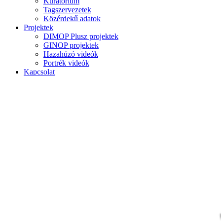
Kuratórium
Tagszervezetek
Közérdekű adatok
Projektek
DIMOP Plusz projektek
GINOP projektek
Hazahúzó videók
Portrék videók
Kapcsolat