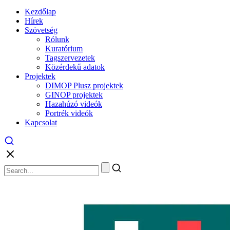
Kezdőlap
Hírek
Szövetség
Rólunk
Kuratórium
Tagszervezetek
Közérdekű adatok
Projektek
DIMOP Plusz projektek
GINOP projektek
Hazahúzó videók
Portrék videók
Kapcsolat