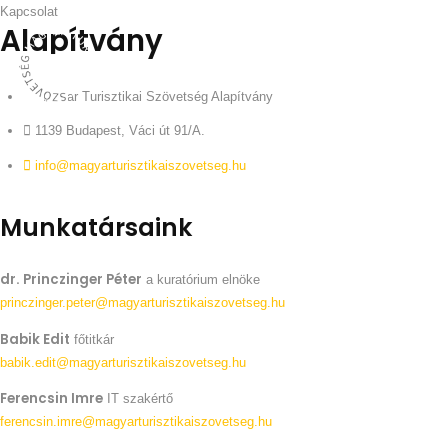
Kapcsolat
Alapítvány
Magyar Turisztikai Szövetség Alapítvány
1139 Budapest, Váci út 91/A.
info@magyarturisztikaiszovetseg.hu
Munkatársaink
dr. Princzinger Péter
a kuratórium elnöke
princzinger.peter@magyarturisztikaiszovetseg.hu
Babik Edit
főtitkár
babik.edit@magyarturisztikaiszovetseg.hu
Ferencsin Imre
IT szakértő
ferencsin.imre@magyarturisztikaiszovetseg.hu