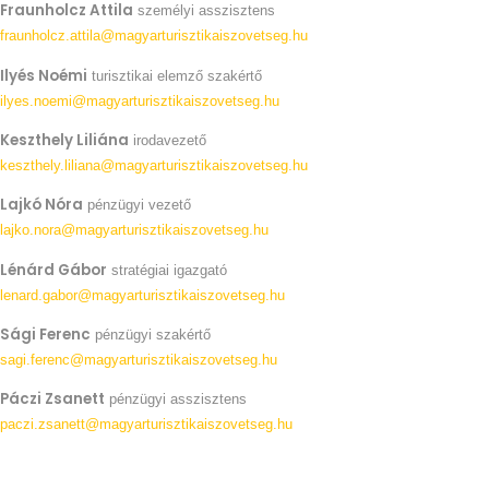
Fraunholcz Attila
személyi asszisztens
fraunholcz.attila@magyarturisztikaiszovetseg.hu
Ilyés Noémi
turisztikai elemző szakértő
ilyes.noemi@magyarturisztikaiszovetseg.hu
Keszthely Liliána
irodavezető
keszthely.liliana@magyarturisztikaiszovetseg.hu
Lajkó Nóra
pénzügyi vezető
lajko.nora@magyarturisztikaiszovetseg.hu
Lénárd Gábor
stratégiai igazgató
lenard.gabor@magyarturisztikaiszovetseg.hu
Sági Ferenc
pénzügyi szakértő
sagi.ferenc@magyarturisztikaiszovetseg.hu
Páczi Zsanett
pénzügyi asszisztens
paczi.zsanett@magyarturisztikaiszovetseg.hu