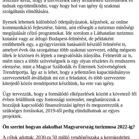
felszínre kerül, hogy a szervezetek mely területeken szeretnének és
tudnak együttműködni, vagy hogy hol van igény új szakmai
szolgáltatás elindítására.
Ilyenek lehetnek különböző ötletpályázatok, képzések, az online
kommunikáció fejlesztése, bármi, ami elősegíti a turizmus minőségi
megújulását célzó programokat. Ide sorolom a Láthatatlan turizmus
kutatást vagy az átfogó Budapest-felmérést, de példaként
említhetnék egy, a gyógyvizeink hatásairól készülő felmérést is,
amelyet évek óta szorgalmaz több szakmai szervezet, eddig mégsem
ültek le közösen és léptek a megvalósítás irányába. Felmerült az is,
miért nincs a többi szövetségnek is egy olyan részletes és rendszeres
elemzése, mint a Magyar Szállodák és Éttermek Szövetségének
Trendriportja. Így az is lehet, hogy a jellemzően kapacitáshiányos
szervezetektől átvállaljuk mi ezt a feladatot, és több szervezetre
kiterjedő közös trendriportot készítünk, ha erre van igény.
Úgy tervezzük, hogy a formálódó elképzelések között a követező fél
évben felállítunk egy fontossági sorrendet, meghatározzuk a
hozzájuk kapcsolódó finanszírozási igényt és megszerezzük a
szükséges forrásokat, 2019-től pedig elindulhatnak az egyes
projektek.
Ön szerint hogyan alakulhat Magyarország turizmusa 2022-ig?
A célok adottak: 2030-ra 50 millió vendégéjszaka a kereskedelmi