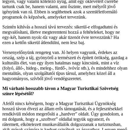
legyen, vagy valami kötelező nyűg, amit egy oklevélért cserébe
tartunk csak be, hanem valami, ami őszinte, mert mélyről jövő
igényünk van rá. Ebben is segíthetnek azok a szemléletformáló
programok és képzések, amelyeket tervezünk.
Szintén kihívás a hosszú távú tervezés: sikerül-e elfogadtatni és
megvalósítani, illetve megteremteni hozzá a feltételeket, hogy ne
egy-két, hanem nyolc-tíz vagy akár tizenöt évre tervezzünk? Ha
ezen a kettőn sikerül átlendülni, nem lesz baj.
Versenyelőnyünk rengeteg van. Jó helyen vagyunk, érdekes az
ország, szép a táj, gyönyörű a természeti és épített örökség, gazdag a
kulturális élet, van egy ilyen hatalmas nagy kincsünk, mint a víz
(folyó, álló-, hideg-, meleg-, fürdő-, ivóvíz stb.), és mindehhez olyan
mentalitás, olyan szolgáltatói típus társul, amelyhez közel áll a
hagyományos, szívből jövő vendégszeretet.
Mi várható hosszabb távon a Magyar Turisztikai Szövetség
színre lépésétől?
Afelől nincs kétségem, hogy a Magyar Turisztikai Ügynökség
hosszú távon élvezi az állam erős támogatását, és a fejlesztésekkel
rendkívüli módon megerősíti a „hardver” oldalt. Úgy gondolom, a
mi dolgunk, hogy a „szoftver” oldallal tegyük ugyanezt, és
rátermett, elkötelezett munkavállalók dolgozzanak a turizmusban,
akik mások számára is kedvet csinálnak az ágazathoz. Legyen menő