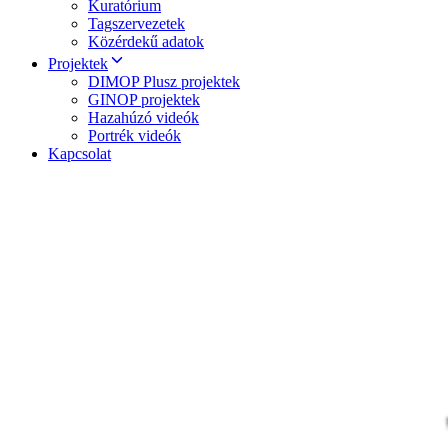
Kuratórium
Tagszervezetek
Közérdekű adatok
Projektek
DIMOP Plusz projektek
GINOP projektek
Hazahúzó videók
Portrék videók
Kapcsolat