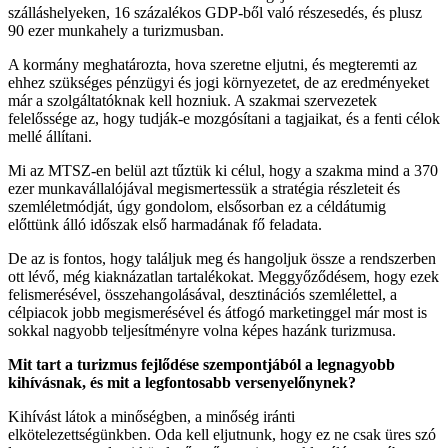
szálláshelyeken, 16 százalékos GDP-ből való részesedés, és plusz
90 ezer munkahely a turizmusban.
A kormány meghatározta, hova szeretne eljutni, és megteremti az
ehhez szükséges pénzügyi és jogi környezetet, de az eredményeket
már a szolgáltatóknak kell hozniuk. A szakmai szervezetek
felelőssége az, hogy tudják-e mozgósítani a tagjaikat, és a fenti célok
mellé állítani.
Mi az MTSZ-en belül azt tűztük ki célul, hogy a szakma mind a 370
ezer munkavállalójával megismertessük a stratégia részleteit és
szemléletmódját, úgy gondolom, elsősorban ez a céldátumig
előttünk álló időszak első harmadának fő feladata.
De az is fontos, hogy találjuk meg és hangoljuk össze a rendszerben
ott lévő, még kiaknázatlan tartalékokat. Meggyőződésem, hogy ezek
felismerésével, összehangolásával, desztinációs szemlélettel, a
célpiacok jobb megismerésével és átfogó marketinggel már most is
sokkal nagyobb teljesítményre volna képes hazánk turizmusa.
Mit tart a turizmus fejlődése szempontjából a legnagyobb
kihívásnak, és mit a legfontosabb versenyelőnynek?
Kihívást látok a minőségben, a minőség iránti
elkötelezettségünkben. Oda kell eljutnunk, hogy ez ne csak üres szó