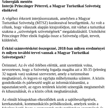
Szinergiák mentén
Interjú Princzinger Péterrel, a Magyar Turisztikai Szövetség
elnökével
A végéhez érkezett interjúsorozatunk, amelyben a Magyar
Turisztikai Szövetség (MTSZ) kurátoraival beszélgettünk. Az volt a
célunk, hogy válaszaik alapján kirajzolódjon, mit várhat a turisztikai
szakma a „szövetségek szövetségének” megalakulásától. Utolsóként
Princzinger Péter elnök foglalja össze a Szövetség céljait, terveit,
küldetését.
Évközi számvetésként összegezné, 2018-ban milyen eredményei
és milyen további tervei vannak a Magyar Turisztikai
Szövetségnek?
Örömmel. Az év első felében elértük, amit szerettünk volna,
nevezetesen, hogy a Szövetség fogadja magába azt a 30-35 (jelenleg
32 tagunk van) szakmai szervezetet, amely a turizmusban
meghatározó, és legyen ez egyfajta műhelymunka színtere. A közös
gondolkodás és párbeszéd segíti az információáramlást, a
tapasztalatcserét, az egyes területek közötti szinergiák megismerését
és kihasználását, és a közös célok meghatározását.
Az elmúlt hónapokban elkezdődtek azok a sajtóbeszélgetések,
kerekasztalok, kommunikációs próbálkozások, amelyek során a