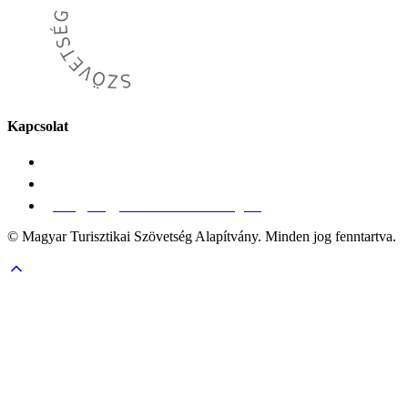
Kapcsolat
Magyar Turisztikai Szövetség Alapítvány
1139 Budapest, Váci út 91/A.
info@magyarturisztikaiszovetseg.hu
© Magyar Turisztikai Szövetség Alapítvány. Minden jog fenntartva.