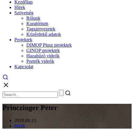
Kezdőlap
Hírek
Szövetség
Rólunk
Kuratórium
Tagszervezetek
Közérdekű adatok
Projektek
DIMOP Plusz projektek
GINOP projektek
Hazahúzó videók
Portrék videók
Kapcsolat
Princzinger Péter
2018.08.13.
Hírek