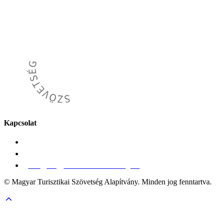
Kapcsolat
Magyar Turisztikai Szövetség Alapítvány
1139 Budapest, Váci út 91/A.
info@magyarturisztikaiszovetseg.hu
© Magyar Turisztikai Szövetség Alapítvány. Minden jog fenntartva.