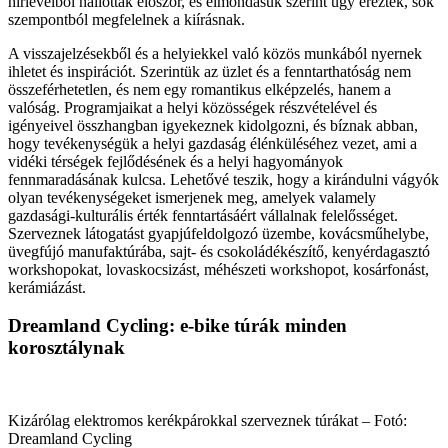
hírlevélből hallottak először, és elmondásuk szerint úgy érezték, sok
szempontból megfelelnek a kiírásnak.
A visszajelzésekből és a helyiekkel való közös munkából nyernek
ihletet és inspirációt. Szerintük az üzlet és a fenntarthatóság nem
összeférhetetlen, és nem egy romantikus elképzelés, hanem a
valóság. Programjaikat a helyi közösségek részvételével és
igényeivel összhangban igyekeznek kidolgozni, és bíznak abban,
hogy tevékenységük a helyi gazdaság élénküléséhez vezet, ami a
vidéki térségek fejlődésének és a helyi hagyományok
fennmaradásának kulcsa. Lehetővé teszik, hogy a kirándulni vágyók
olyan tevékenységeket ismerjenek meg, amelyek valamely
gazdasági-kulturális érték fenntartásáért vállalnak felelősséget.
Szerveznek látogatást gyapjúfeldolgozó üzembe, kovácsműhelybe,
üvegfújó manufaktúrába, sajt- és csokoládékészítő, kenyérdagasztó
workshopokat, lovaskocsizást, méhészeti workshopot, kosárfonást,
kerámiázást.
Dreamland Cycling: e-bike túrák minden
korosztálynak
Kizárólag elektromos kerékpárokkal szerveznek túrákat – Fotó:
Dreamland Cycling