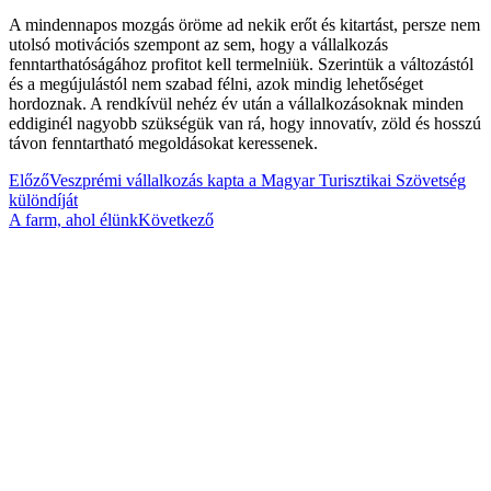
A mindennapos mozgás öröme ad nekik erőt és kitartást, persze nem
utolsó motivációs szempont az sem, hogy a vállalkozás
fenntarthatóságához profitot kell termelniük. Szerintük a változástól
és a megújulástól nem szabad félni, azok mindig lehetőséget
hordoznak. A rendkívül nehéz év után a vállalkozásoknak minden
eddiginél nagyobb szükségük van rá, hogy innovatív, zöld és hosszú
távon fenntartható megoldásokat keressenek.
Előző
Veszprémi vállalkozás kapta a Magyar Turisztikai Szövetség
különdíját
A farm, ahol élünk
Következő