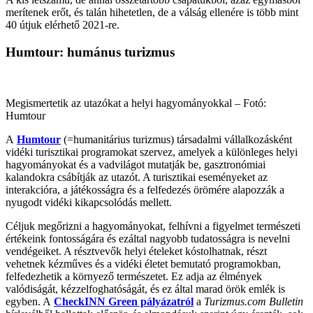
merítenek erőt, és talán hihetetlen, de a válság ellenére is több mint
40 útjuk elérhető 2021-re.
Humtour: humánus turizmus
Megismertetik az utazókat a helyi hagyományokkal – Fotó:
Humtour
A
Humtour
(=humanitárius turizmus) társadalmi vállalkozásként
vidéki turisztikai programokat szervez, amelyek a különleges helyi
hagyományokat és a vadvilágot mutatják be, gasztronómiai
kalandokra csábítják az utazót. A turisztikai eseményeket az
interakcióra, a játékosságra és a felfedezés örömére alapozzák a
nyugodt vidéki kikapcsolódás mellett.
Céljuk megőrizni a hagyományokat, felhívni a figyelmet természeti
értékeink fontosságára és ezáltal nagyobb tudatosságra is nevelni
vendégeiket.
A résztvevők helyi ételeket kóstolhatnak, részt
vehetnek kézműves és a vidéki életet bemutató programokban,
felfedezhetik a környező természetet. Ez adja az élmények
valódiságát, kézzelfoghatóságát, és ez által marad örök emlék is
egyben. A
CheckINN Green pályázatról
a
Turizmus.com Bulletin