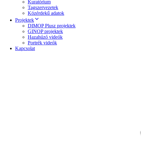
Kuratórium
Tagszervezetek
Közérdekű adatok
Projektek
DIMOP Plusz projektek
GINOP projektek
Hazahúzó videók
Portrék videók
Kapcsolat