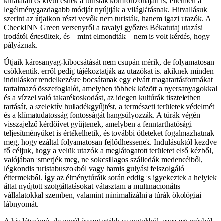
kínálatán és kívül esnek a turisták komfortzónáján is, ellenben a
legélménygazdagabb módját nyújtják a világlátásnak.
Hitvallásuk
szerint az útjaikon részt vevők nem turisták, hanem igazi utazók.
A
CheckINN Green versenyről a tavalyi győztes Békatutaj utazási
irodától értesültek, és – mint elmondták – nem is volt kérdés, hogy
pályáznak.
Útjaik károsanyag-kibocsátását nem csupán mérik, de folyamatosan
csökkentik, erről pedig tájékoztatják az utazókat is,
akiknek minden
induláskor rendelkezésre bocsátanak egy elvárt magatartásformákat
tartalmazó összefoglalót, amelyben többek között a nyersanyagokkal
és a vízzel való takarékoskodást, az idegen kultúrák tiszteletben
tartását, a szelektív hulladékgyűjtést, a természeti területek védelmét
és a klímatudatosság fontosságát hangsúlyozzák. A túrák végén
visszajelző kérdőívet gyűjtenek, amelyben a fenntarthatósági
teljesítményüket is értékelhetik, és további ötleteket fogalmazhatnak
meg, hogy ezáltal folyamatosan fejlődhessenek. Indulásuktól kezdve
fő céljuk, hogy a velük utazók a meglátogatott területet első kézből,
valójában ismerjék meg, ne sokcsillagos szállodák medencéiből,
légkondis turistabuszokból vagy hamis gulyást felszolgáló
éttermekből. Így az élménytúráik során eddig is igyekeztek a helyiek
által nyújtott szolgáltatásokat választani a multinacionális
vállalatokkal szemben, valamint minimalizálni a túrák ökológiai
lábnyomát.
A kis létszámú, de annál összetartóbb csapatukból, azaz egymásból