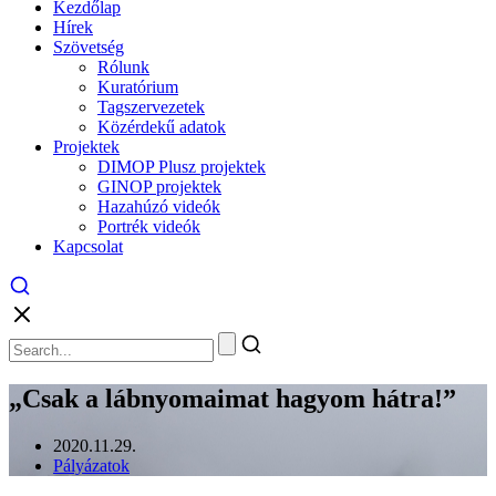
Kezdőlap
Hírek
Szövetség
Rólunk
Kuratórium
Tagszervezetek
Közérdekű adatok
Projektek
DIMOP Plusz projektek
GINOP projektek
Hazahúzó videók
Portrék videók
Kapcsolat
„Csak a lábnyomaimat hagyom hátra!”
2020.11.29.
Pályázatok