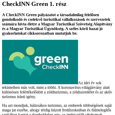
CheckINN Green 1. rész
A CheckINN Green pályázatot a társadalmilag felelősen
gondolkodó és cselekvő turisztikai vállalkozások és szervezetek
számára hívta életre a Magyar Turisztikai Szövetség Alapítvány
és a Magyar Turisztikai Ügynökség. A széles körű hazai jó
gyakorlatokat cikksorozatban mutatjuk be.
Az idei év sok
tekintetben más volt, mint a többi. A koronavírus-világjárvány alatt
különösen felértékelődött a zöldturizmus, a zöldszemlélet és az aktív
turizmus iránti igény.
Ha azt mondjuk, hátizsákos turizmus, az emberek többségének saját
maga jut eszébe, ahogy térdig húzott frottírzokniban és fülmelegítős
sapkában kaptat a domboldalon egy, az imént talált sétabotnak