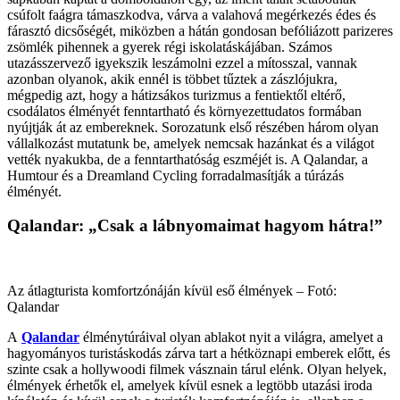
csúfolt faágra támaszkodva, várva a valahová megérkezés édes és
fárasztó dicsőségét, miközben a hátán gondosan befóliázott parizeres
zsömlék pihennek a gyerek régi iskolatáskájában. Számos
utazásszervező igyekszik leszámolni ezzel a mítosszal, vannak
azonban olyanok, akik ennél is többet tűztek a zászlójukra,
mégpedig azt, hogy a hátizsákos turizmus a fentiektől eltérő,
csodálatos élményét fenntartható és környezettudatos formában
nyújtják át az embereknek. Sorozatunk első részében három olyan
vállalkozást mutatunk be, amelyek nemcsak hazánkat és a világot
vették nyakukba, de a fenntarthatóság eszméjét is. A Qalandar, a
Humtour és a Dreamland Cycling forradalmasítják a túrázás
élményét.
Qalandar: „Csak a lábnyomaimat hagyom hátra!”
Az átlagturista komfortzónáján kívül eső élmények – Fotó:
Qalandar
A
Qalandar
élménytúráival olyan ablakot nyit a világra, amelyet a
hagyományos turistáskodás zárva tart a hétköznapi emberek előtt, és
szinte csak a hollywoodi filmek vásznain tárul elénk. Olyan helyek,
élmények érhetők el, amelyek kívül esnek a legtöbb utazási iroda