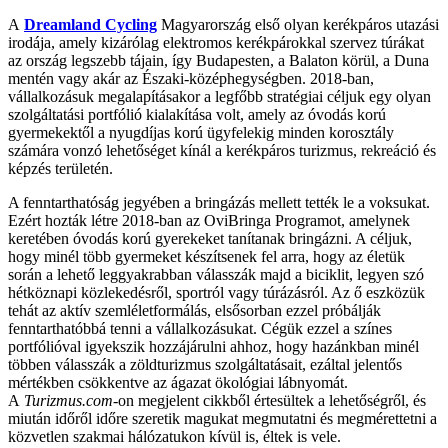
A
Dreamland Cycling
Magyarország első olyan kerékpáros utazási
irodája, amely kizárólag elektromos kerékpárokkal szervez túrákat
az ország legszebb tájain, így Budapesten, a Balaton körül, a Duna
mentén vagy akár az Északi-középhegységben. 2018-ban,
vállalkozásuk megalapításakor a legfőbb stratégiai céljuk egy olyan
szolgáltatási portfólió kialakítása volt, amely az óvodás korú
gyermekektől a nyugdíjas korú ügyfelekig minden korosztály
számára vonzó lehetőséget kínál a kerékpáros turizmus, rekreáció és
képzés területén.
A fenntarthatóság jegyében a bringázás mellett tették le a voksukat.
Ezért hozták létre 2018-ban az OviBringa Programot, amelynek
keretében óvodás korú gyerekeket tanítanak bringázni.
A céljuk,
hogy minél több gyermeket készítsenek fel arra, hogy az életük
során a lehető leggyakrabban válasszák majd a biciklit, legyen szó
hétköznapi közlekedésről, sportról vagy túrázásról.
Az ő eszközük
tehát az aktív szemléletformálás, elsősorban ezzel próbálják
fenntarthatóbbá tenni a vállalkozásukat. Cégük ezzel a színes
portfólióval igyekszik hozzájárulni ahhoz, hogy hazánkban minél
többen válasszák a zöldturizmus szolgáltatásait, ezáltal jelentős
mértékben csökkentve az ágazat ökológiai lábnyomát.
A
Turizmus.com
-on megjelent cikkből értesültek a lehetőségről, és
miután időről időre szeretik magukat megmutatni és megmérettetni a
közvetlen szakmai hálózatukon kívül is, éltek is vele.